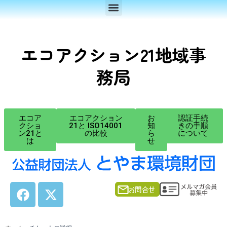
Menu
内
容
を
ス
エコアクション21地域事
キ
ッ
務局
プ
エコア
エコアクション
お
認証⼿続
クショ
21と ISO14001
知
きの⼿順
ン21と
の⽐較
ら
について
は
せ
F
X
a
-
c
t
e
w