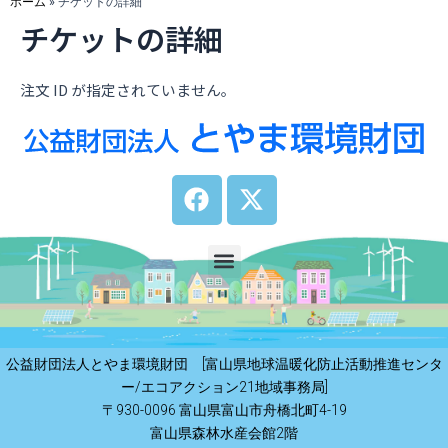
ホーム
»
チケットの詳細
b
i
チケットの詳細
o
t
o
t
注文 ID が指定されていません。
k
e
r
F
X
a
-
c
t
e
w
Menu
b
i
o
t
o
t
k
e
公益財団法人とやま環境財団 [富山県地球温暖化防止活動推進センタ
r
ー/エコアクション21地域事務局]
〒930-0096 富山県富山市舟橋北町4-19
富山県森林水産会館2階