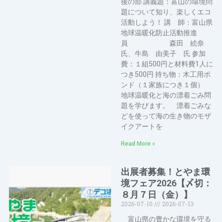
後の部 講義題：富山の環境問
題について知り、楽しくエコ
活動しよう！ 講 師：富山県
地球温暖化防止活動推進
員 森田 絵奈
氏、牛島 由美子 氏 参加
費：１組500円と材料費1人に
つき500円 持ち物：木工用ボ
ンド（１家族につき１個）
地球温暖化と海の漂着ごみ問
題を学びます。 漂着ごみな
どを使って海の生き物のモザ
イクアートを
Read More »
出展者募集！とやま環
境フェア2026【〆切：
８月７日（金）】
2026-07-10
2026-07-13
富山県の豊かな環境を守る