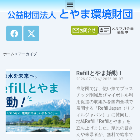
Menu
内
容
を
ス
F
X
キ
a
-
ッ
c
t
プ
e
w
ホーム
»
アーカイブ
b
i
o
t
Page
Page
Refillとやま始動！
Page
o
t
2026-07-30
2026-08-07
k
e
r
当財団では、使い捨てプラス
チック削減及びマイボトル利
用促進の取組みを国内全域で
展開する「Refill Japan（リフ
ィルジャパン）」に賛同し、
地域Refill「Refillとやま」を
立ち上げました。県民の皆さ
んや来県者が、無料で給水で