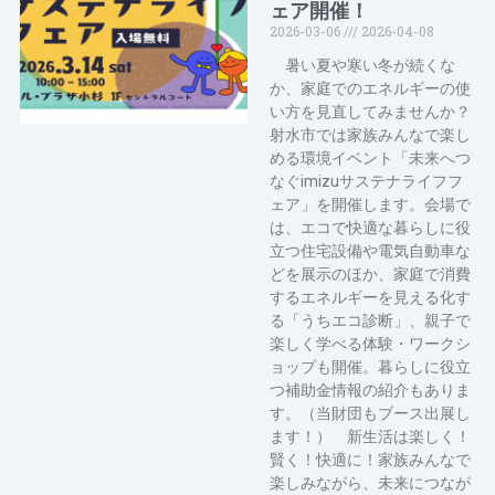
ェア開催！
2026-03-06
2026-04-08
暑い夏や寒い冬が続くな
か、家庭でのエネルギーの使
い方を見直してみませんか？
射水市では家族みんなで楽し
める環境イベント「未来へつ
なぐimizuサステナライフフ
ェア」を開催します。会場で
は、エコで快適な暮らしに役
立つ住宅設備や電気自動車な
どを展示のほか、家庭で消費
するエネルギーを見える化す
る「うちエコ診断」、親子で
楽しく学べる体験・ワークシ
ョップも開催。暮らしに役立
つ補助金情報の紹介もありま
す。（当財団もブース出展し
ます！） 新生活は楽しく！
賢く！快適に！家族みんなで
楽しみながら、未来につなが