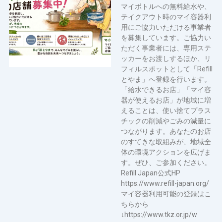
マイボトルへの無料給水や、
テイクアウト時のマイ容器利
用にご協力いただける事業者
を募集しています。ご協力い
ただく事業者には、専用ステ
ッカーをお渡しするほか、リ
フィルスポットとして「Refill
とやま」へ登録を行います。
「給水できるお店」「マイ容
器が使えるお店」が地域に増
えることは、使い捨てプラス
チックの削減やごみの減量に
つながります。あなたのお店
のすてきな取組みが、地域全
体の環境アクションを広げま
す。ぜひ、ご参加ください。
Refill Japan公式HP
https://www.refill-japan.org/
マイ容器利用可能の登録はこ
ちらから
↓https://www.tkz.or.jp/w