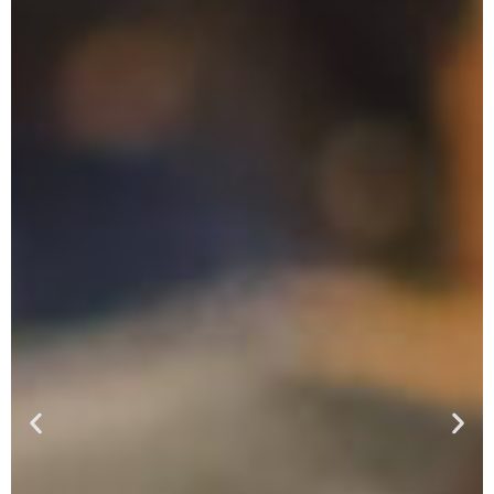
Previous
Nex
slide
slid