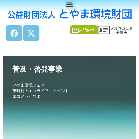
Menu
内
容
を
ス
F
X
キ
a
-
ッ
c
t
プ
e
w
b
i
o
t
普及・啓発事業
o
t
k
e
とやま環境フェア
r
市町村のエコライフ・イベント
エコノワとやま