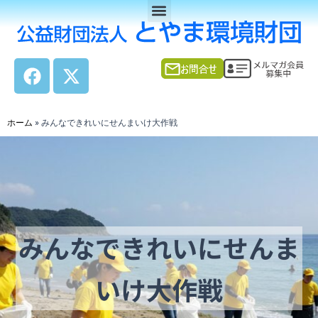
Menu
内
容
を
ス
F
X
キ
a
-
ッ
c
t
プ
e
w
ホーム
»
みんなできれいにせんまいけ大作戦
b
i
o
t
o
t
k
e
r
みんなできれいにせんま
いけ大作戦