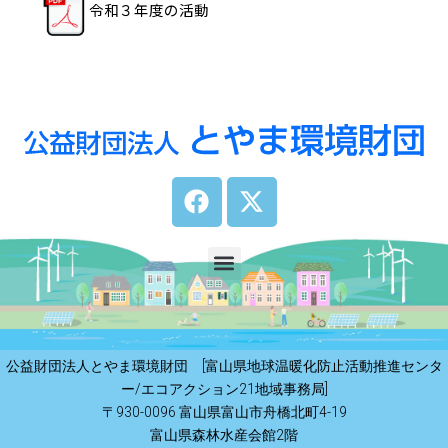
令和３年度の活動
F
X
a
-
c
t
e
w
Menu
b
i
o
t
o
t
k
e
公益財団法人とやま環境財団 [富山県地球温暖化防止活動推進センタ
r
ー/エコアクション21地域事務局]
〒930-0096 富山県富山市舟橋北町4-19
富山県森林水産会館2階