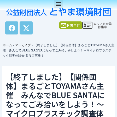
Menu
内
容
を
ス
F
X
キ
a
-
ッ
c
t
プ
e
w
ホーム
»
アーカイブ
»
【終了しました】【関係団体】まるごとTOYAMAさん主
b
i
催 みんなでBLUE SANTAになってごみ拾いをしよう！～マイクロプラスチ
o
t
ック調査体験会 参加者募集！
o
t
k
e
【終了しました】【関係団
r
体】まるごとTOYAMAさん主
催 みんなでBLUE SANTAに
なってごみ拾いをしよう！～
マイクロプラスチック調査体