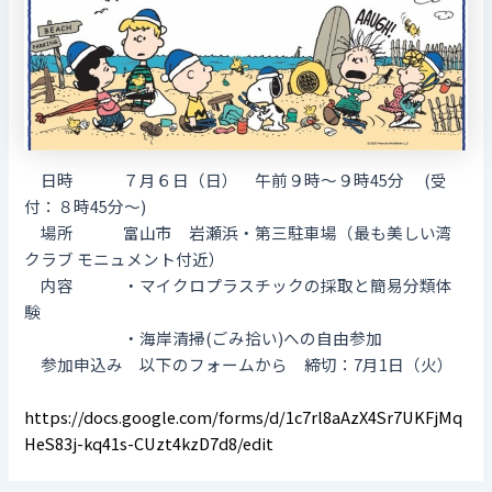
日時 ７月６日（日） 午前９時～９時45分 (受
付：８時45分～)
場所 富山市 岩瀬浜・第三駐車場（最も美しい湾
クラブ モニュメント付近）
内容 ・マイクロプラスチックの採取と簡易分類体
験
・海岸清掃(ごみ拾い)への自由参加
参加申込み 以下のフォームから 締切：7月1日（火）
https://docs.google.com/forms/d/1c7rl8aAzX4Sr7UKFjMq
HeS83j-kq41s-CUzt4kzD7d8/edit