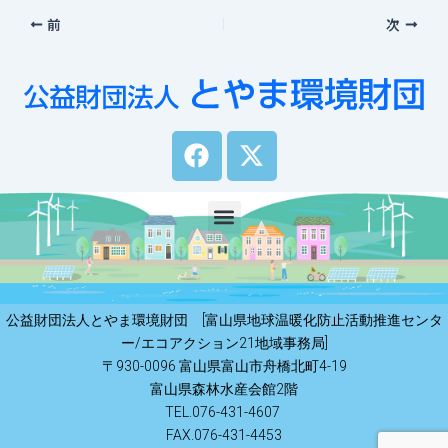
前
次
F
X
a
-
c
t
e
w
Menu
b
i
o
t
o
t
k
e
公益財団法人とやま環境財団 [富山県地球温暖化防止活動推進センタ
r
ー/エコアクション21地域事務局]
〒930-0096 富山県富山市舟橋北町4-19
富山県森林水産会館2階
TEL.076-431-4607
FAX.076-431-4453